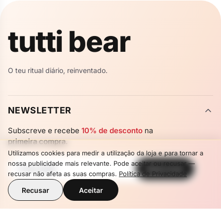
✦
✦
tutti bear
✦
✦
O teu ritual diário, reinventado.
NEWSLETTER
Subscreve e recebe
10% de desconto
na
primeira compra.
Utilizamos cookies para medir a utilização da loja e para tornar a
nossa publicidade mais relevante. Pode aceitar ou recusar —
Subscrever
Newsletter
recusar não afeta as suas compras.
Política de Privacidade
Recusar
Aceitar