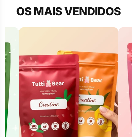
CUIDA DA TUA PELE
OS MAIS VENDIDOS
NESTE VERÃO
Suplementos em goma pensados para o teu dia a
dia.
Explorar a coleção
Descobrir a minha rotina