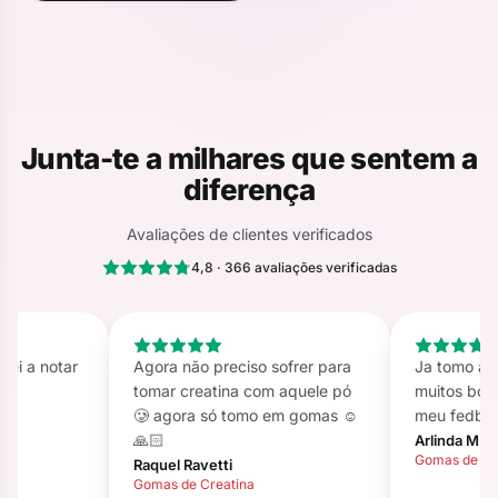
Junta-te a milhares que sentem a
diferença
Avaliações de clientes verificados
4,8 · 366 avaliações verificadas
cei a notar
Agora não preciso sofrer para
Ja tomo a 
s 2
tomar creatina com aquele pó
muitos boa
🥲 agora só tomo em gomas ☺️
meu fedba
🙏🏻
Arlinda M.B
Gomas de Cr
Raquel Ravetti
Gomas de Creatina