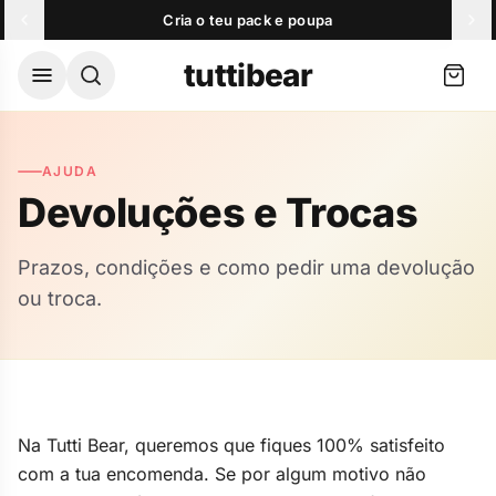
Skip to content
Envio gratuito a partir de 39,00 €
Cria o teu pack e poupa
O seu carrinho
tuttibear
Envio gratuito a partir de 39,00 €
AJUDA
O seu carrinho está vazio.
Devoluções e Trocas
Ver mais vendidos
Prazos, condições e como pedir uma devolução
ou troca.
Populares agora
Gomas de Creatina
Gom
Favorito da comunidade
Favo
Escolher opções
36,90 €
26,
Na Tutti Bear, queremos que fiques 100% satisfeito
com a tua encomenda. Se por algum motivo não