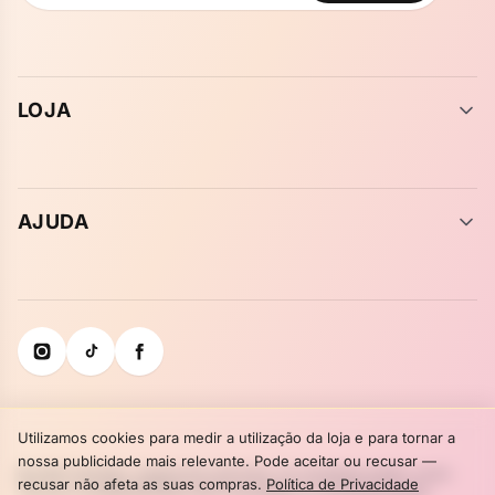
LOJA
AJUDA
Utilizamos cookies para medir a utilização da loja e para tornar a
nossa publicidade mais relevante. Pode aceitar ou recusar —
© 2026 Tutti Bear. Suplemento alimentar. Os resultados podem variar.
recusar não afeta as suas compras.
Política de Privacidade
Termos e Condições
Política de Privacidade
Livro de Reclamações