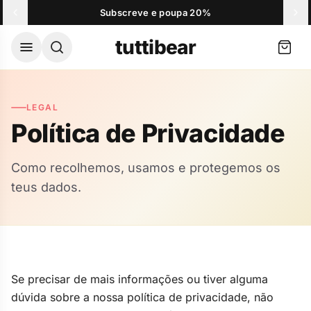
Skip to content
Subscreve e poupa 20%
O seu carrinho
tuttibear
Envio gratuito a partir de 39,00 €
LEGAL
O seu carrinho está vazio.
Política de Privacidade
Ver mais vendidos
Como recolhemos, usamos e protegemos os
teus dados.
Populares agora
Gomas de Creatina
Gom
Favorito da comunidade
Favo
Escolher opções
36,90 €
26,
Se precisar de mais informações ou tiver alguma
dúvida sobre a nossa política de privacidade, não