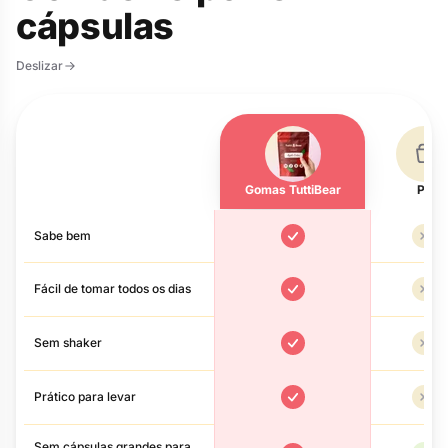
cápsulas
Deslizar
Gomas TuttiBear
Pó
Gomas vs pó vs cápsulas
Sabe bem
Sim
Nã
Fácil de tomar todos os dias
Sim
Nã
Sem shaker
Sim
Nã
Prático para levar
Sim
Nã
Sem cápsulas grandes para