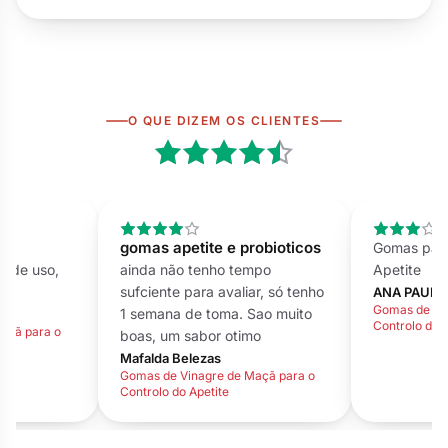
O QUE DIZEM OS CLIENTES
robioticos
10
Gomas para o Controlo do
mpo
Apetite
Óptimas a
ar, só tenho
ANA PAULA GONÇALVES
Joana Borg
Gomas de Vinagre de Maçã para o
Gomas de Vi
Sao muito
Controlo do Apetite
Controlo do A
mo
açã para o