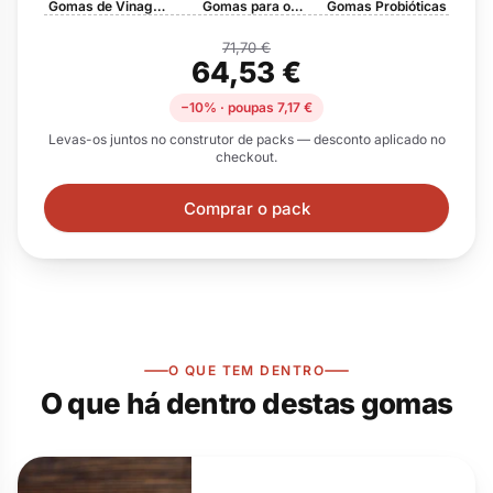
Gomas de Vinagre
Gomas para o
Gomas Probióticas
de Maçã para o
Metabolismo Ativo
Controlo do Apetite
com Chá Verde
71,70 €
64,53 €
−10% · poupas 7,17 €
Levas-os juntos no construtor de packs — desconto aplicado no
checkout.
Comprar o pack
O QUE TEM DENTRO
O que há dentro destas gomas