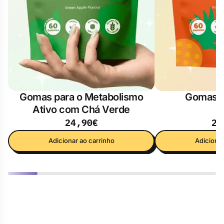
Gomas para o Metabolismo
Gomas P
Ativo com Chá Verde
24,90€
21
Adicionar ao carrinho
Adicionar