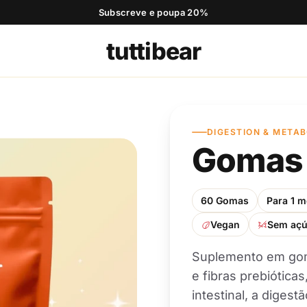
Subscreve e poupa 20%
tuttibear
DIGESTION & META
Gomas 
60 Gomas
Para 1 
Vegan
Sem açú
Gomas de Vinagre 
mas de Colagénio
Maçã para o Contro
vorito da comunidade
Suplemento em goma
Adicionar
Apetite
Favorito da comunidad
,90 €
24,90 €
e fibras prebióticas
intestinal, a digest