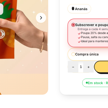
🍍
Ananás
Subscrever e poup
Entrega a cada 4 sem
Poupa 20% desde a 
Pausa, salta ou can
Ideal para manteres
Compra única
−
+
1
Em stock · 