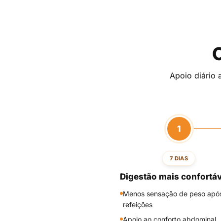
Apoio diário 
1
7 DIAS
Digestão mais confortáv
Menos sensação de peso apó
refeições
Apoio ao conforto abdominal