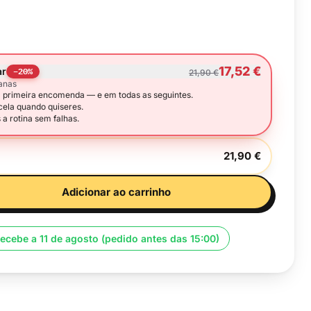
17,52 €
ar
−
20
%
21,90 €
anas
primeira encomenda — e em todas as seguintes.
cela quando quiseres.
 a rotina sem falhas.
21,90 €
Adicionar ao carrinho
Recebe a 11 de agosto (pedido antes das 15:00)