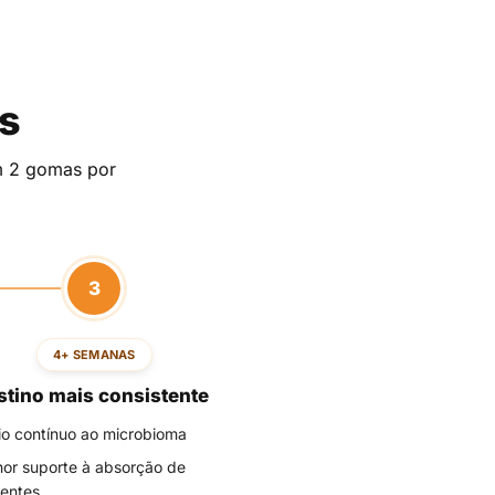
s
em 2 gomas por
3
4+ SEMANAS
stino mais consistente
o contínuo ao microbioma
or suporte à absorção de
ientes