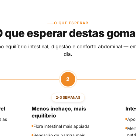
O QUE ESPERAR
O que esperar destas goma
ao equilíbrio intestinal, digestão e conforto abdominal — 
dia.
2
2-3 SEMANAS
el
Menos inchaço, mais
Inte
equilíbrio
s as
Apoi
Flora intestinal mais apoiada
Melh
nutr
Sensação de barriga mais