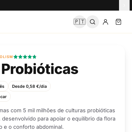
🇵🇹
BOLISM
Probióticas
mês
Desde 0,58 €/dia
car
de
Gomas para o
lo do
Metabolismo Ativo com
s com 5 mil milhões de culturas probióticas
Adicionar
Adicio
e
Chá Verde
Favorito da comunidade
24,90 €
, desenvolvido para apoiar o equilíbrio da flora
ão e o conforto abdominal.