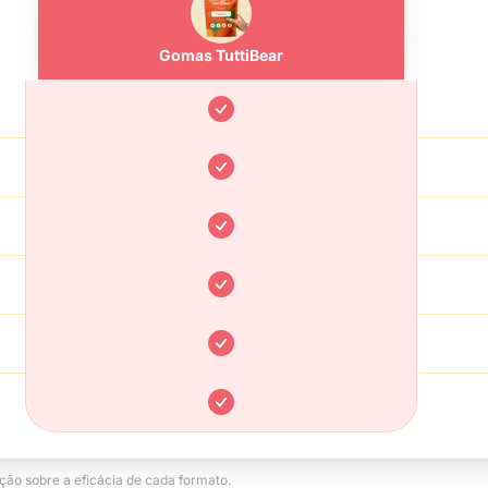
Gomas TuttiBear
Sim
Sim
Sim
Sim
Sim
Sim
ão sobre a eficácia de cada formato.