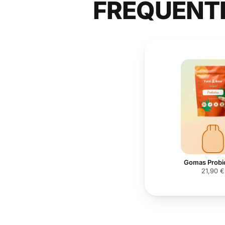
FREQUENT
Gomas Probi
21,90 €