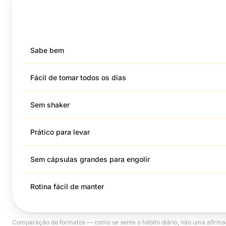
Gomas vs pó vs cápsulas
Sabe bem
Fácil de tomar todos os dias
Sem shaker
Prático para levar
Sem cápsulas grandes para engolir
Rotina fácil de manter
Comparação de formatos — como se sente o hábito diário, não uma afirmaç