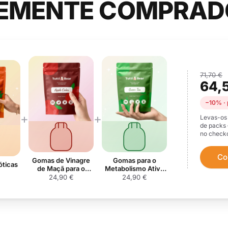
EMENTE COMPRAD
71,70 €
64,
−10% · 
+
+
Levas-os 
de packs
no checko
Co
Gomas de Vinagre
Gomas para o
óticas
de Maçã para o
Metabolismo Ativo
Controlo do Apetite
com Chá Verde
24,90 €
24,90 €