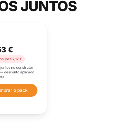
OS JUNTOS
53 €
poupas 7,17 €
juntos no construtor
 — desconto aplicado
ut.
mprar o pack