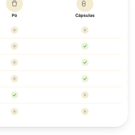
Pó
Cápsulas
Não
Não
Não
Sim
Não
Sim
Não
Sim
Sim
Não
Não
Não