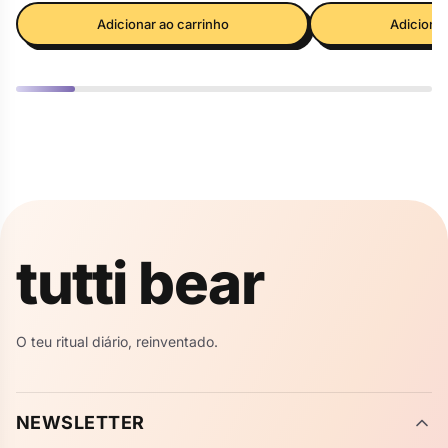
Adicionar ao carrinho
Adicionar
✦
✦
tutti bear
✦
✦
O teu ritual diário, reinventado.
NEWSLETTER