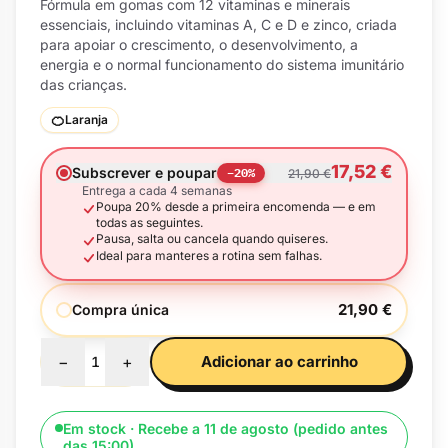
Fórmula em gomas com 12 vitaminas e minerais
essenciais, incluindo vitaminas A, C e D e zinco, criada
para apoiar o crescimento, o desenvolvimento, a
energia e o normal funcionamento do sistema imunitário
das crianças.
🍊
Laranja
17,52 €
Subscrever e poupar
−
20
%
21,90 €
Entrega a cada 4 semanas
Poupa 20% desde a primeira encomenda — e em
todas as seguintes.
Pausa, salta ou cancela quando quiseres.
Ideal para manteres a rotina sem falhas.
21,90 €
Compra única
−
+
Adicionar ao carrinho
1
Em stock · Recebe a 11 de agosto (pedido antes
das 15:00)