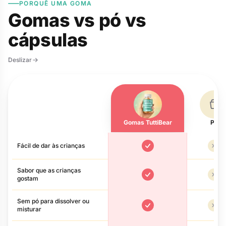
PORQUÊ UMA GOMA
Gomas vs pó vs
cápsulas
Deslizar
Gomas TuttiBear
Pó
Gomas vs pó vs cápsulas
Fácil de dar às crianças
Sim
Nã
Sabor que as crianças
gostam
Sim
Nã
Sem pó para dissolver ou
misturar
Sim
Nã