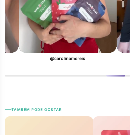
@carolinamsreis
TAMBÉM PODE GOSTAR
Vitaminas e Imunidade
Crianças