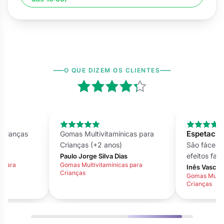
O QUE DIZEM OS CLIENTES
Espetacular
ianças
Gomas Multivitamínicas para
Crianças (+2 anos)
São fáceis de
efeitos fantás
Paulo Jorge Silva Dias
ara
Gomas Multivitamínicas para
Inês Vasconcel
Crianças
Gomas Multivita
Crianças