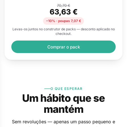
para Crianças
para Adultos
70,70 €
63,63 €
−10% · poupas 7,07 €
Levas-os juntos no construtor de packs — desconto aplicado no
checkout.
Comprar o pack
O QUE ESPERAR
Um hábito que se
mantém
Sem revoluções — apenas um passo pequeno e