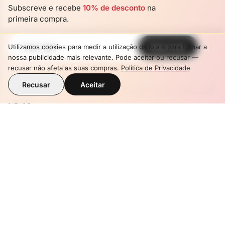
Subscreve e recebe
10% de desconto
na
primeira compra.
Subscrever
Utilizamos cookies para medir a utilização da loja e para tornar a
Newsletter
nossa publicidade mais relevante. Pode aceitar ou recusar —
recusar não afeta as suas compras.
Política de Privacidade
Recusar
Aceitar
LOJA
Gomas Multivitamínicas para Crianças
ADICIONAR AO CESTO
21,90€
AJUDA