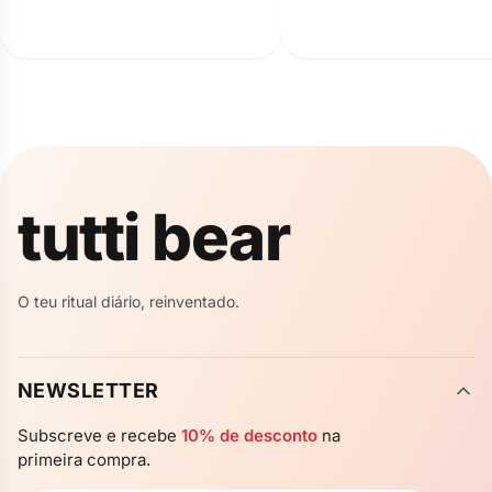
exigem reflexão cuidadosa.
desintoxicação realmente
significa e por que essa pa
importante.
✦
✦
tutti bear
✦
✦
O teu ritual diário, reinventado.
NEWSLETTER
Subscreve e recebe
10% de desconto
na
primeira compra.