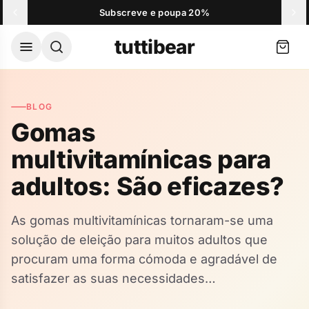
Skip to content
Subscreve e poupa 20%
O seu carrinho
tuttibear
Envio gratuito a partir de 39,00 €
BLOG
O seu carrinho está vazio.
Gomas
multivitamínicas para
Ver mais vendidos
adultos: São eficazes?
Populares agora
As gomas multivitamínicas tornaram-se uma
solução de eleição para muitos adultos que
Gomas de Creatina
Gom
Favorito da comunidade
Favo
Escolher opções
procuram uma forma cómoda e agradável de
36,90 €
26,
satisfazer as suas necessidades…